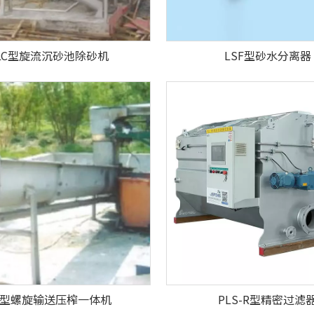
LC型旋流沉砂池除砂机
LSF型砂水分离器
S型螺旋输送压榨一体机
PLS-R型精密过滤