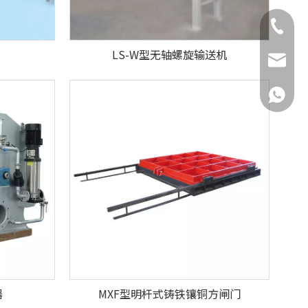
138-686
LS-W型无轴螺旋输送机
service
+86138
器
MXF型明杆式铸铁镶铜方闸门