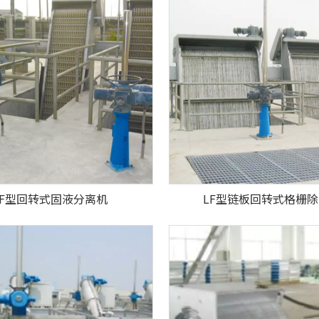
一体化泵站
加投系统系列
闸门启闭机系列
CF型回转式固液分离机
LF型链板回转式格栅