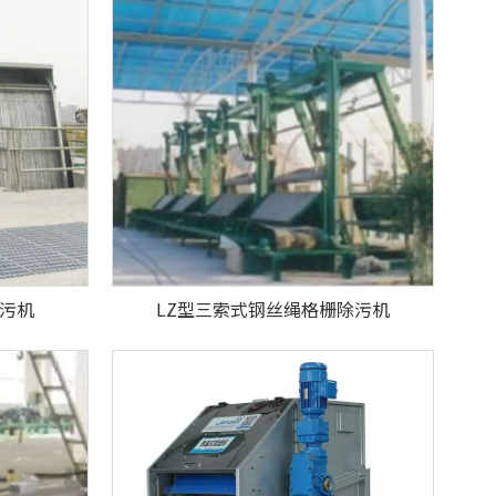
除污机
LZ型三索式钢丝绳格栅除污机