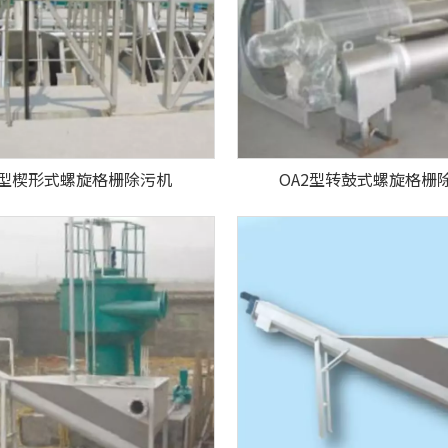
1型楔形式螺旋格栅除污机
OA2型转鼓式螺旋格栅