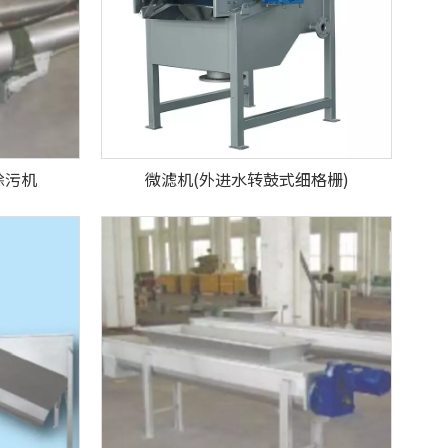
除污机
微滤机(外进水转鼓式细格栅)