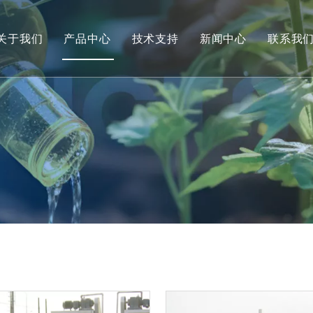
关于我们
产品中心
技术支持
新闻中心
联系我
工厂实景
预处理系列
服务
污泥脱水机系列
下载管理
加药、搅拌装置
常见问题
精密过滤器
视频
吸、刮泥机系列
精密过滤器
滤布滤池系列
曝气器