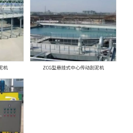
泥机
ZCG型悬挂式中心传动刮泥机