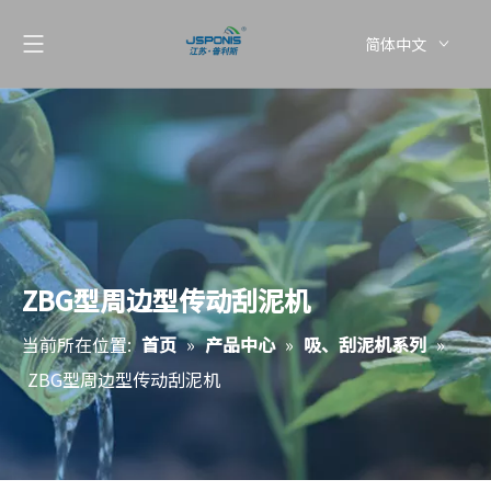
简体中文
English
ZBG型周边型传动刮泥机
当前所在位置:
首页
»
产品中心
»
吸、刮泥机系列
»
ZBG型周边型传动刮泥机