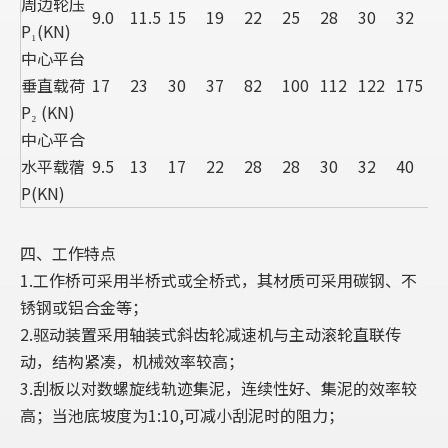
周边轮压
9.0
11.5
15
19
22
25
28
30
32
P₁(KN)
中心平台
垂直载荷
17
23
30
37
82
100
112
122
175
P₂ (KN)
中心平合
水平载蓿
9.5
13
17
22
28
28
30
32
40
P(KN)
四、工作特点
1.工作桥可采用半桥式或全桥式，其材质可采用碳钢、不
锈钢或铝合金等；
2.驱动装置采用轴装式斜齿轮减速机与主动滚轮直联传
动，结构紧凑，机械效率较高；
3.刮板以对数螺旋线轨迹集泥，连续性好、集泥的效率较
高；当池底坡度为1:10,可减小刮泥时的阻力；