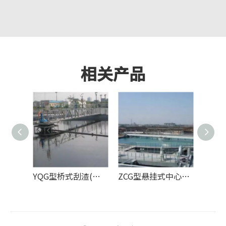
相关产品
YQG型桥式刮渣(刮泥)机
ZCG型悬挂式中心传动刮泥机