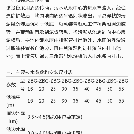
该设备采用周边传动，污水从池中心的进水管流入，经稳
流筒扩散后，均匀地向周边呈辐射状流出，呈悬浮状的污
泥经沉淀后沉积于池底，驱动装置驱动工作桥架沿周边旋
转，并带动刮臂及刮泥板转动，将污泥从池周刮向中心集
泥槽后，靠池内静水压由排泥管排出池外，水面的浮渣通
过撇渣装置撇向池边，再由刮渣耙刮进排渣斗内排出池
外；而上清液则通过三角形出水堰板溢入出水槽内排出。
三、主要技术参数和安装尺寸表
型
ZBG-
ZBG-
ZBG-
ZBG-
ZBG-
ZBG-
ZBG-
ZBG-
ZBG-
参数
号
16
20
25
30
35
40
45
50
55
池径中
16
20
25
30
35
40
45
50
55
(m)
周边池深
3.5～4.5(根据用户要求定)
H(m)
池边水深
3.0～4.0(根据用户要求定)